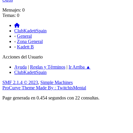
Mensajes: 0
Temas: 0
ClubKadettSpain
‹
General
‹
Zona General
‹
Kadett B
Acciones del Usuario
Ayuda
|
Reglas y Términos
|
Ir Arriba ▲
ClubKadettSpain
SMF 2.1.4 © 2023
,
Simple Machines
ProCurve Theme Made By : TwitchisMental
Page generada en 0.454 segundos con 22 consultas.