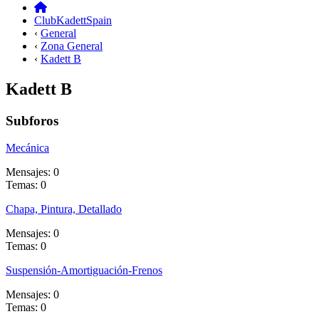
ClubKadettSpain
‹
General
‹
Zona General
‹
Kadett B
Kadett B
Subforos
Mecánica
Mensajes: 0
Temas: 0
Chapa, Pintura, Detallado
Mensajes: 0
Temas: 0
Suspensión-Amortiguación-Frenos
Mensajes: 0
Temas: 0