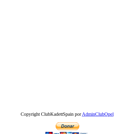
Copyright ClubKadettSpain por
AdminClubOpel