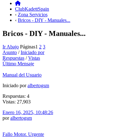
ClubKadettSpain
‹
Zona Servicios
‹
Bricos - DIY - Manuales...
Bricos - DIY - Manuales...
Ir Abajo
Páginas
1
2
3
Asunto
/
Iniciado por
Respuestas
/
Vistas
Último Mensaje
Manual del Usuario
Iniciado por
albertogsm
Respuestas: 4
Vistas: 27,903
Enero 16, 2025, 10:48:26
por
albertogsm
Fallo Motor. Urgente