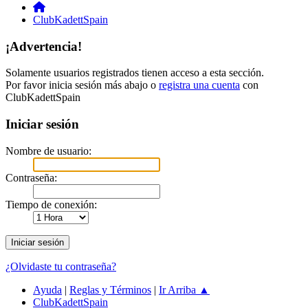
ClubKadettSpain
¡Advertencia!
Solamente usuarios registrados tienen acceso a esta sección.
Por favor inicia sesión más abajo o
registra una cuenta
con
ClubKadettSpain
Iniciar sesión
Nombre de usuario:
Contraseña:
Tiempo de conexión:
¿Olvidaste tu contraseña?
Ayuda
|
Reglas y Términos
|
Ir Arriba ▲
ClubKadettSpain