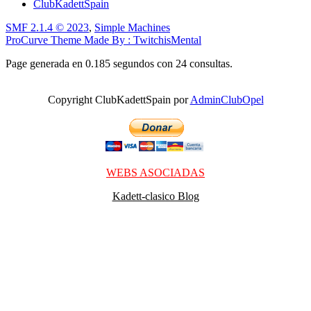
ClubKadettSpain
SMF 2.1.4 © 2023
,
Simple Machines
ProCurve Theme Made By : TwitchisMental
Page generada en 0.185 segundos con 24 consultas.
Copyright ClubKadettSpain por
AdminClubOpel
WEBS ASOCIADAS
Kadett-clasico Blog