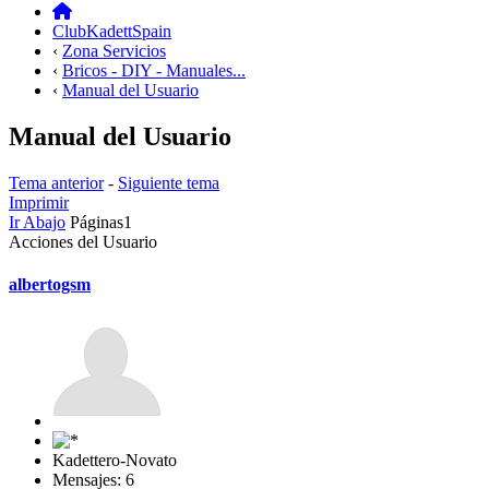
ClubKadettSpain
‹
Zona Servicios
‹
Bricos - DIY - Manuales...
‹
Manual del Usuario
Manual del Usuario
Tema anterior
-
Siguiente tema
Imprimir
Ir Abajo
Páginas
1
Acciones del Usuario
albertogsm
Kadettero-Novato
Mensajes: 6