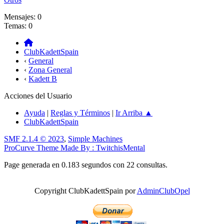
Mensajes: 0
Temas: 0
ClubKadettSpain
‹
General
‹
Zona General
‹
Kadett B
Acciones del Usuario
Ayuda
|
Reglas y Términos
|
Ir Arriba ▲
ClubKadettSpain
SMF 2.1.4 © 2023
,
Simple Machines
ProCurve Theme Made By : TwitchisMental
Page generada en 0.183 segundos con 22 consultas.
Copyright ClubKadettSpain por
AdminClubOpel