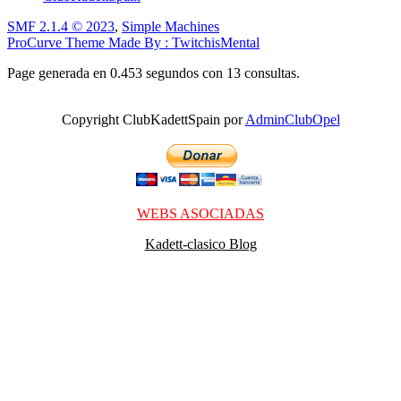
SMF 2.1.4 © 2023
,
Simple Machines
ProCurve Theme Made By : TwitchisMental
Page generada en 0.453 segundos con 13 consultas.
Copyright ClubKadettSpain por
AdminClubOpel
WEBS ASOCIADAS
Kadett-clasico Blog