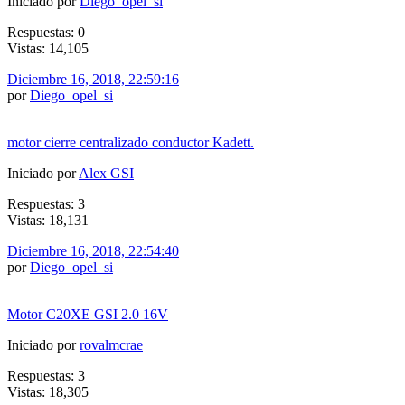
Iniciado por
Diego_opel_si
Respuestas: 0
Vistas: 14,105
Diciembre 16, 2018, 22:59:16
por
Diego_opel_si
motor cierre centralizado conductor Kadett.
Iniciado por
Alex GSI
Respuestas: 3
Vistas: 18,131
Diciembre 16, 2018, 22:54:40
por
Diego_opel_si
Motor C20XE GSI 2.0 16V
Iniciado por
rovalmcrae
Respuestas: 3
Vistas: 18,305