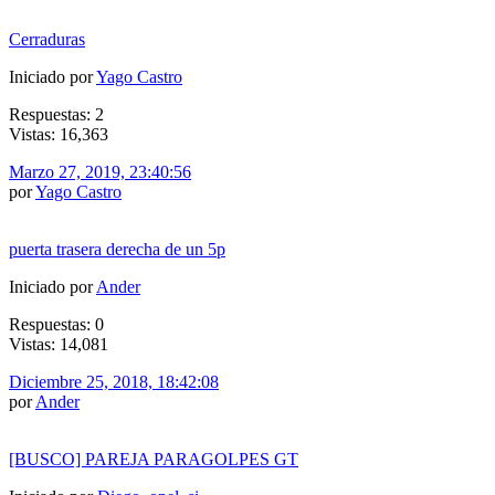
Cerraduras
Iniciado por
Yago Castro
Respuestas: 2
Vistas: 16,363
Marzo 27, 2019, 23:40:56
por
Yago Castro
puerta trasera derecha de un 5p
Iniciado por
Ander
Respuestas: 0
Vistas: 14,081
Diciembre 25, 2018, 18:42:08
por
Ander
[BUSCO] PAREJA PARAGOLPES GT