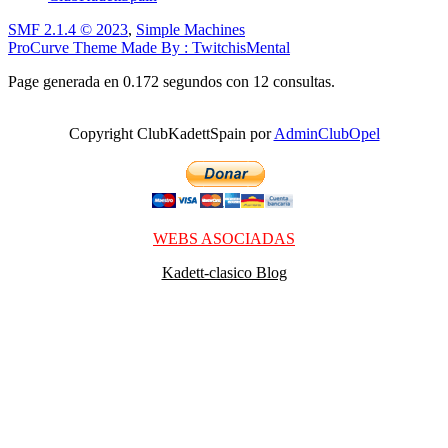
SMF 2.1.4 © 2023
,
Simple Machines
ProCurve Theme Made By : TwitchisMental
Page generada en 0.172 segundos con 12 consultas.
Copyright ClubKadettSpain por
AdminClubOpel
WEBS ASOCIADAS
Kadett-clasico Blog