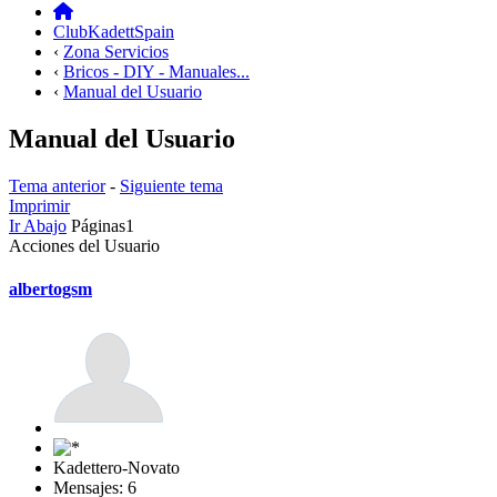
ClubKadettSpain
‹
Zona Servicios
‹
Bricos - DIY - Manuales...
‹
Manual del Usuario
Manual del Usuario
Tema anterior
-
Siguiente tema
Imprimir
Ir Abajo
Páginas
1
Acciones del Usuario
albertogsm
Kadettero-Novato
Mensajes: 6