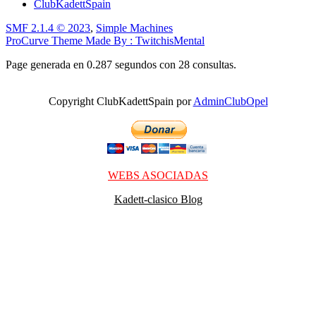
ClubKadettSpain
SMF 2.1.4 © 2023
,
Simple Machines
ProCurve Theme Made By : TwitchisMental
Page generada en 0.287 segundos con 28 consultas.
Copyright ClubKadettSpain por
AdminClubOpel
WEBS ASOCIADAS
Kadett-clasico Blog