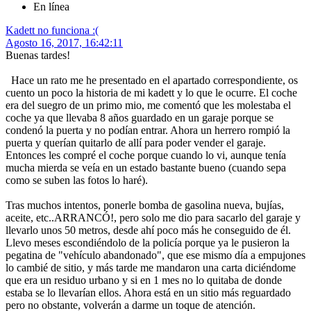
En línea
Kadett no funciona :(
Agosto 16, 2017, 16:42:11
Buenas tardes!
Hace un rato me he presentado en el apartado correspondiente, os
cuento un poco la historia de mi kadett y lo que le ocurre. El coche
era del suegro de un primo mio, me comentó que les molestaba el
coche ya que llevaba 8 años guardado en un garaje porque se
condenó la puerta y no podían entrar. Ahora un herrero rompió la
puerta y querían quitarlo de allí para poder vender el garaje.
Entonces les compré el coche porque cuando lo vi, aunque tenía
mucha mierda se veía en un estado bastante bueno (cuando sepa
como se suben las fotos lo haré).
Tras muchos intentos, ponerle bomba de gasolina nueva, bujías,
aceite, etc..ARRANCÓ!, pero solo me dio para sacarlo del garaje y
llevarlo unos 50 metros, desde ahí poco más he conseguido de él.
Llevo meses escondiéndolo de la policía porque ya le pusieron la
pegatina de "vehículo abandonado", que ese mismo día a empujones
lo cambié de sitio, y más tarde me mandaron una carta diciéndome
que era un residuo urbano y si en 1 mes no lo quitaba de donde
estaba se lo llevarían ellos. Ahora está en un sitio más reguardado
pero no obstante, volverán a darme un toque de atención.