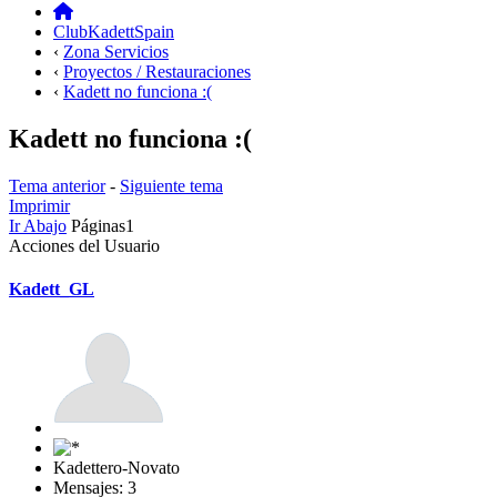
ClubKadettSpain
‹
Zona Servicios
‹
Proyectos / Restauraciones
‹
Kadett no funciona :(
Kadett no funciona :(
Tema anterior
-
Siguiente tema
Imprimir
Ir Abajo
Páginas
1
Acciones del Usuario
Kadett_GL
Kadettero-Novato
Mensajes: 3