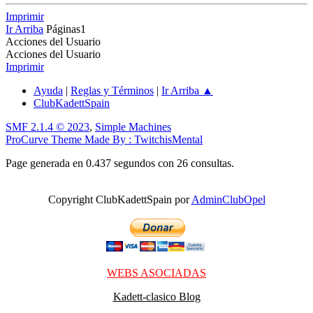
Imprimir
Ir Arriba
Páginas
1
Acciones del Usuario
Acciones del Usuario
Imprimir
Ayuda
|
Reglas y Términos
|
Ir Arriba ▲
ClubKadettSpain
SMF 2.1.4 © 2023
,
Simple Machines
ProCurve Theme Made By : TwitchisMental
Page generada en 0.437 segundos con 26 consultas.
Copyright ClubKadettSpain por
AdminClubOpel
WEBS ASOCIADAS
Kadett-clasico Blog