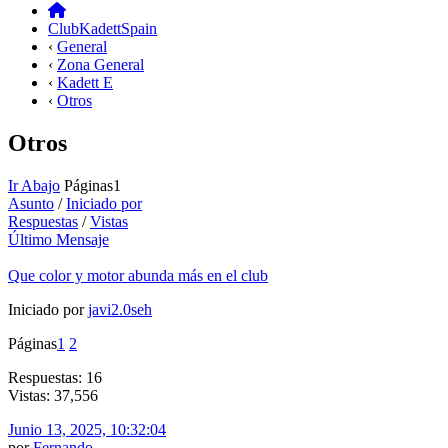
ClubKadettSpain
‹
General
‹
Zona General
‹
Kadett E
‹
Otros
Otros
Ir Abajo
Páginas
1
Asunto
/
Iniciado por
Respuestas
/
Vistas
Último Mensaje
Que color y motor abunda más en el club
Iniciado por
javi2.0seh
Páginas
1
2
Respuestas: 16
Vistas: 37,556
Junio 13, 2025, 10:32:04
por
Fernando