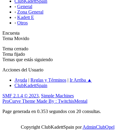
ClubKadettSpain
‹
General
‹
Zona General
‹
Kadett E
‹
Otros
Encuesta
Tema Movido
Tema cerrado
Tema fijado
Temas que estás siguiendo
Acciones del Usuario
Ayuda
|
Reglas y Términos
|
Ir Arriba ▲
ClubKadettSpain
SMF 2.1.4 © 2023
,
Simple Machines
ProCurve Theme Made By : TwitchisMental
Page generada en 0.353 segundos con 20 consultas.
Copyright ClubKadettSpain por
AdminClubOpel