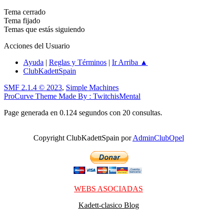
Tema cerrado
Tema fijado
Temas que estás siguiendo
Acciones del Usuario
Ayuda
|
Reglas y Términos
|
Ir Arriba ▲
ClubKadettSpain
SMF 2.1.4 © 2023
,
Simple Machines
ProCurve Theme Made By : TwitchisMental
Page generada en 0.124 segundos con 20 consultas.
Copyright ClubKadettSpain por
AdminClubOpel
WEBS ASOCIADAS
Kadett-clasico Blog