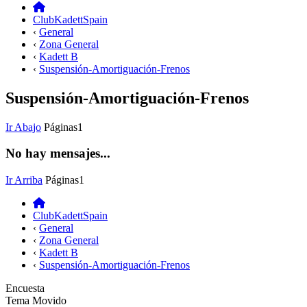
ClubKadettSpain
‹
General
‹
Zona General
‹
Kadett B
‹
Suspensión-Amortiguación-Frenos
Suspensión-Amortiguación-Frenos
Ir Abajo
Páginas
1
No hay mensajes...
Ir Arriba
Páginas
1
ClubKadettSpain
‹
General
‹
Zona General
‹
Kadett B
‹
Suspensión-Amortiguación-Frenos
Encuesta
Tema Movido