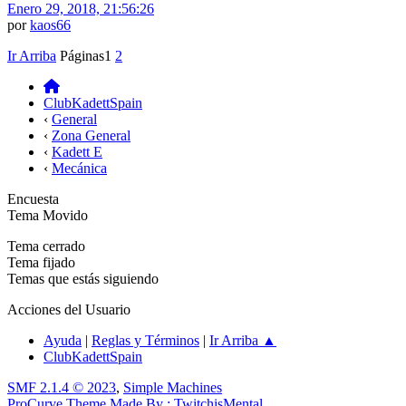
Enero 29, 2018, 21:56:26
por
kaos66
Ir Arriba
Páginas
1
2
ClubKadettSpain
‹
General
‹
Zona General
‹
Kadett E
‹
Mecánica
Encuesta
Tema Movido
Tema cerrado
Tema fijado
Temas que estás siguiendo
Acciones del Usuario
Ayuda
|
Reglas y Términos
|
Ir Arriba ▲
ClubKadettSpain
SMF 2.1.4 © 2023
,
Simple Machines
ProCurve Theme Made By : TwitchisMental