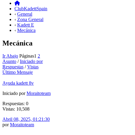
ClubKadettSpain
‹
General
‹
Zona General
‹
Kadett E
‹
Mecánica
Mecánica
Ir Abajo
Páginas
1
2
Asunto
/
Iniciado por
Respuestas
/
Vistas
Último Mensaje
Ayuda kadett 8v
Iniciado por
Moraitoteam
Respuestas: 0
Vistas: 10,508
Abril 08, 2025, 01:21:30
por
Moraitoteam