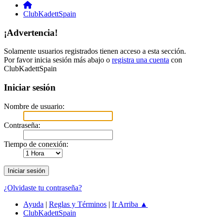
ClubKadettSpain
¡Advertencia!
Solamente usuarios registrados tienen acceso a esta sección.
Por favor inicia sesión más abajo o
registra una cuenta
con
ClubKadettSpain
Iniciar sesión
Nombre de usuario:
Contraseña:
Tiempo de conexión:
¿Olvidaste tu contraseña?
Ayuda
|
Reglas y Términos
|
Ir Arriba ▲
ClubKadettSpain