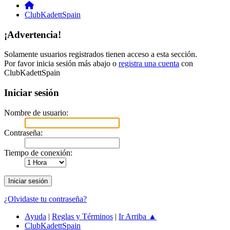
ClubKadettSpain
¡Advertencia!
Solamente usuarios registrados tienen acceso a esta sección.
Por favor inicia sesión más abajo o
registra una cuenta
con
ClubKadettSpain
Iniciar sesión
Nombre de usuario:
Contraseña:
Tiempo de conexión:
¿Olvidaste tu contraseña?
Ayuda
|
Reglas y Términos
|
Ir Arriba ▲
ClubKadettSpain