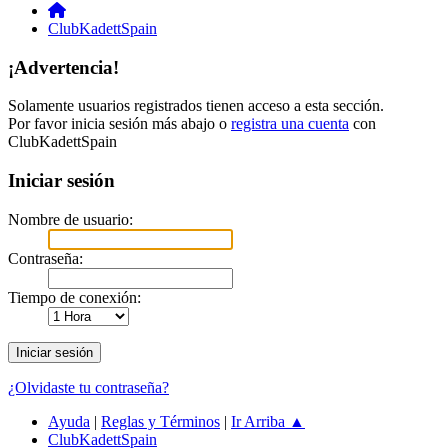
ClubKadettSpain
¡Advertencia!
Solamente usuarios registrados tienen acceso a esta sección.
Por favor inicia sesión más abajo o
registra una cuenta
con
ClubKadettSpain
Iniciar sesión
Nombre de usuario:
Contraseña:
Tiempo de conexión:
¿Olvidaste tu contraseña?
Ayuda
|
Reglas y Términos
|
Ir Arriba ▲
ClubKadettSpain